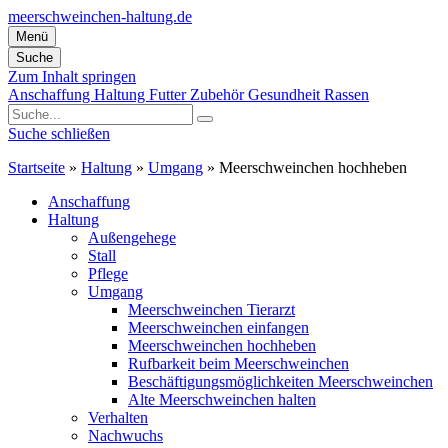
meerschweinchen-haltung.de
Menü
Suche
Zum Inhalt springen
Anschaffung
Haltung
Futter
Zubehör
Gesundheit
Rassen
Suche schließen
Startseite
»
Haltung
»
Umgang
»
Meerschweinchen hochheben
Anschaffung
Haltung
Außengehege
Stall
Pflege
Umgang
Meerschweinchen Tierarzt
Meerschweinchen einfangen
Meerschweinchen hochheben
Rufbarkeit beim Meerschweinchen
Beschäftigungsmöglichkeiten Meerschweinchen
Alte Meerschweinchen halten
Verhalten
Nachwuchs