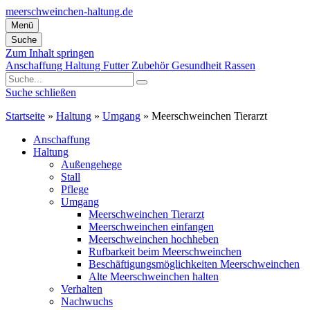
meerschweinchen-haltung.de
Menü
Suche
Zum Inhalt springen
Anschaffung
Haltung
Futter
Zubehör
Gesundheit
Rassen
Suche schließen
Startseite
»
Haltung
»
Umgang
»
Meerschweinchen Tierarzt
Anschaffung
Haltung
Außengehege
Stall
Pflege
Umgang
Meerschweinchen Tierarzt
Meerschweinchen einfangen
Meerschweinchen hochheben
Rufbarkeit beim Meerschweinchen
Beschäftigungsmöglichkeiten Meerschweinchen
Alte Meerschweinchen halten
Verhalten
Nachwuchs