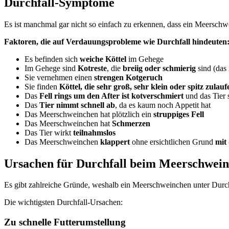
Durchfall-Symptome
Es ist manchmal gar nicht so einfach zu erkennen, dass ein Meerschw
Faktoren, die auf Verdauungsprobleme wie Durchfall hindeuten
Es befinden sich
weiche Köttel
im Gehege
Im Gehege sind
Kotreste
, die
breiig oder schmierig
sind (das 
Sie vernehmen einen
strengen Kotgeruch
Sie finden
Köttel, die sehr groß, sehr klein oder spitz zulau
Das
Fell rings um den After ist kotverschmiert
und das Tier 
Das
Tier nimmt schnell ab
, da es kaum noch Appetit hat
Das Meerschweinchen hat plötzlich ein
struppiges Fell
Das Meerschweinchen hat
Schmerzen
Das Tier wirkt
teilnahmslos
Das Meerschweinchen
klappert
ohne ersichtlichen Grund
mit
Ursachen für Durchfall beim Meerschwei
Es gibt zahlreiche Gründe, weshalb ein Meerschweinchen unter Durch
Die wichtigsten Durchfall-Ursachen:
Zu schnelle Futterumstellung