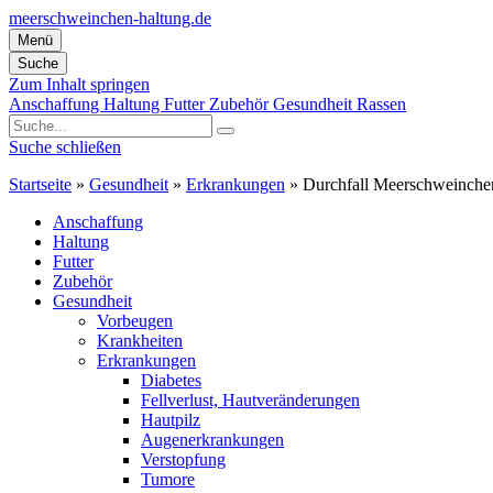
meerschweinchen-haltung.de
Menü
Suche
Zum Inhalt springen
Anschaffung
Haltung
Futter
Zubehör
Gesundheit
Rassen
Suche schließen
Startseite
»
Gesundheit
»
Erkrankungen
»
Durchfall Meerschweinche
Anschaffung
Haltung
Futter
Zubehör
Gesundheit
Vorbeugen
Krankheiten
Erkrankungen
Diabetes
Fellverlust, Hautveränderungen
Hautpilz
Augenerkrankungen
Verstopfung
Tumore