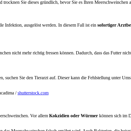
trocknen Sie dieses gründlich, bevor Sie es Ihren Meerschweinchen a
e Infektion, ausgelöst werden. In diesem Fall ist ein
sofortiger Arztb
nchen nicht mehr richtig fressen können. Dadurch, dass das Futter nich
, suchen Sie den Tierarzt auf. Dieser kann die Fehlstellung unter Umst
ucadima /
shutterstock.com
eerschweinchen. Vor allem
Kokzidien oder Würmer
können sich im D
wenn das Meerschweinchen falsch ernährt wird. Auch Bakterien, die bei